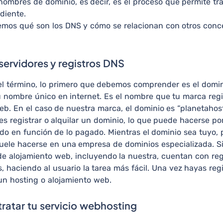
 nombres de dominio, es decir, es el proceso que permite t
diente.
remos qué son los DNS y cómo se relacionan con otros conce
servidores y registros DNS
 el término, lo primero que debemos comprender es el domin
tu nombre único en internet. Es el nombre que tu marca regi
b. En el caso de nuestra marca, el dominio es “planetahost
 es registrar o alquilar un dominio, lo que puede hacerse p
ndo en función de lo pagado. Mientras el dominio sea tuyo, 
uele hacerse en una empresa de dominios especializada. 
de alojamiento web, incluyendo la nuestra, cuentan con reg
s, haciendo al usuario la tarea más fácil. Una vez hayas reg
 un hosting o alojamiento web.
ratar tu servicio webhosting